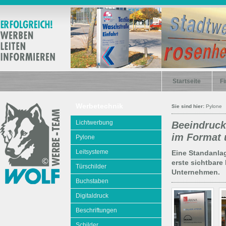
Startseite
Fi
Werbetechnik
Sie sind hier:
Pylone
Lichtwerbung
Beeindruck
im Format 
Pylone
Leitsysteme
Eine Standanlag
erste sichtbare
Türschilder
Unternehmen.
Buchstaben
Digitaldruck
Beschriftungen
Schilder