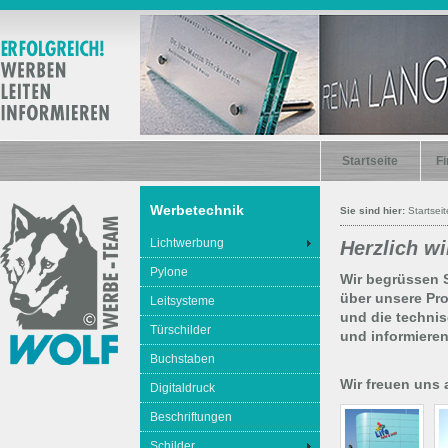
Startseite
Fi
Werbetechnik
Sie sind hier:
Startseit
Lichtwerbung
Herzlich w
Pylone
Wir begrüssen S
über unsere Pr
Leitsysteme
und die technis
Türschilder
und informiere
Buchstaben
Wir freuen uns a
Digitaldruck
Beschriftungen
Schilder