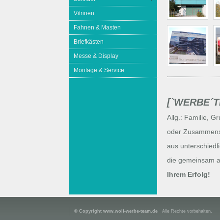
Vitrinen
Fahnen & Masten
Briefkästen
Messe & Display
Montage & Service
[`WERBE´T
Allg.: Familie, 
oder Zusammensc
aus unterschiedl
die gemeinsam an
Ihrem Erfolg!
© Copyright www.wolf-werbe-team.de
· Alle Rechte vorbehalten.