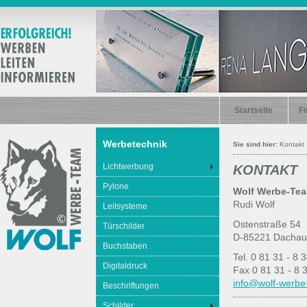
Startseite
Fi
Werbetechnik
Sie sind hier:
Kontakt
Lichtwerbung
KONTAKT
Pylone
Wolf Werbe-Te
Rudi Wolf
Leitsysteme
Ostenstraße 54
Türschilder
D-85221 Dachau
Buchstaben
Tel. 0 81 31 - 8 
Digitaldruck
Fax 0 81 31 - 8 
info@wolf-werbe
Beschriftungen
Schilder